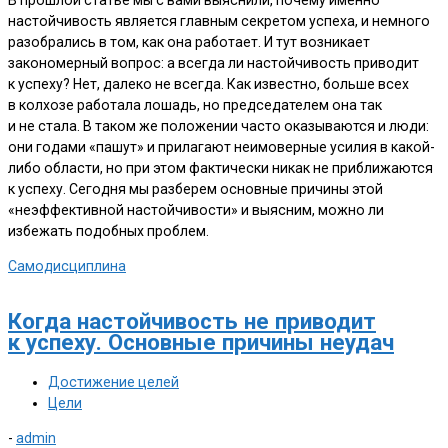
В прошлой статье мы с вами выяснили, почему именно
настойчивость является главным секретом успеха, и немного
разобрались в том, как она работает. И тут возникает
закономерный вопрос: а всегда ли настойчивость приводит
к успеху? Нет, далеко не всегда. Как известно, больше всех
в колхозе работала лошадь, но председателем она так
и не стала. В таком же положении часто оказываются и люди:
они годами «пашут» и прилагают неимоверные усилия в какой-
либо области, но при этом фактически никак не приближаются
к успеху. Сегодня мы разберем основные причины этой
«неэффективной настойчивости» и выясним, можно ли
избежать подобных проблем.
Самодисциплина
Когда настойчивость не приводит
к успеху. Основные причины неудач
Достижение целей
Цели
-
admin