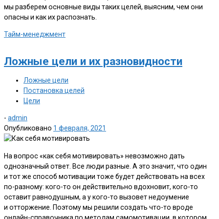
мы разберем основные виды таких целей, выясним, чем они
опасны и как их распознать.
Тайм-менеджмент
Ложные цели и их разновидности
Ложные цели
Постановка целей
Цели
-
admin
Опубликовано
1 февраля, 2021
На вопрос «как себя мотивировать» невозможно дать
однозначный ответ. Все люди разные. А это значит, что один
и тот же способ мотивации тоже будет действовать на всех
по-разному: кого-то он действительно вдохновит, кого-то
оставит равнодушным, а у кого-то вызовет недоумение
и отторжение. Поэтому мы решили создать что-то вроде
онлайн-справочника по методам самомотивации, в котором