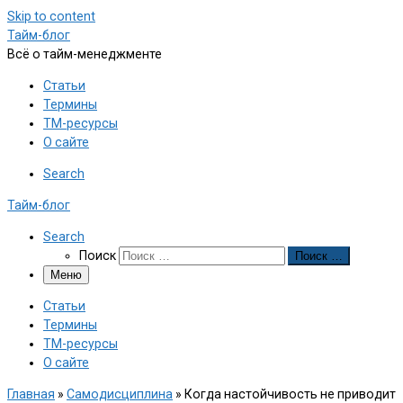
Skip to content
Тайм-блог
Всё о тайм-менеджменте
Статьи
Термины
ТМ-ресурсы
О сайте
Search
Тайм-блог
Search
Поиск
Поиск …
Меню
Статьи
Термины
ТМ-ресурсы
О сайте
Главная
»
Самодисциплина
»
Когда настойчивость не приводит