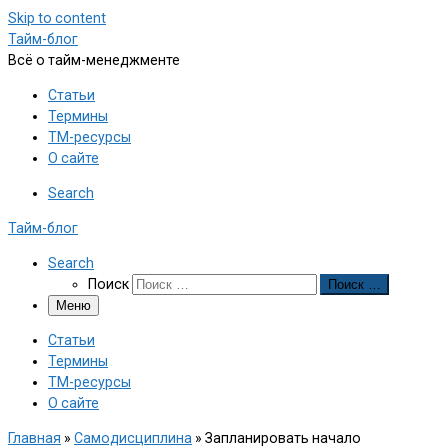
Skip to content
Тайм-блог
Всё о тайм-менеджменте
Статьи
Термины
ТМ-ресурсы
О сайте
Search
Тайм-блог
Search
Поиск
Поиск …
Меню
Статьи
Термины
ТМ-ресурсы
О сайте
Главная
»
Самодисциплина
»
Запланировать начало