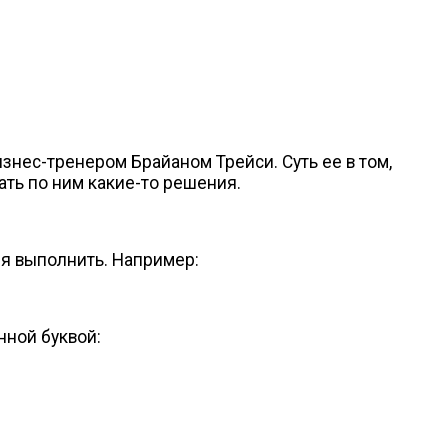
изнес-тренером
Брайаном Трейси. Суть ее в том,
ать по ним
какие-то
решения.
ня выполнить. Например:
нной буквой: