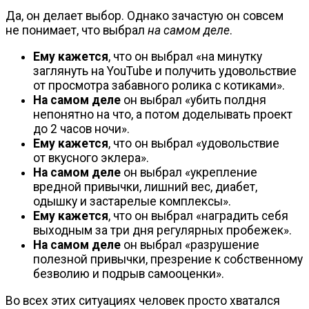
Да, он делает выбор. Однако зачастую он совсем
не понимает, что выбрал
на самом деле
.
Ему кажется
, что он выбрал «на минутку
заглянуть на YouTube и получить удовольствие
от просмотра забавного ролика с котиками».
На самом деле
он выбрал «убить полдня
непонятно на что, а потом доделывать проект
до 2 часов ночи».
Ему кажется
, что он выбрал «удовольствие
от вкусного эклера».
На самом деле
он выбрал «укрепление
вредной привычки, лишний вес, диабет,
одышку и застарелые комплексы».
Ему кажется
, что он выбрал «наградить себя
выходным за три дня регулярных пробежек».
На самом деле
он выбрал «разрушение
полезной привычки, презрение к собственному
безволию и подрыв самооценки».
Во всех этих ситуациях человек просто хватался