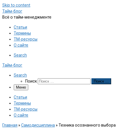
Skip to content
Тайм-блог
Всё о тайм-менеджменте
Статьи
Термины
ТМ-ресурсы
О сайте
Search
Тайм-блог
Search
Поиск
Поиск …
Меню
Статьи
Термины
ТМ-ресурсы
О сайте
Главная
»
Самодисциплина
»
Техника осознанного выбора