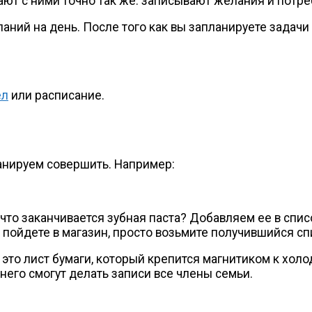
ют с ними точно так же: записывают желания и потре
ний на день. После того как вы запланируете задачи н
ел
или расписание.
анируем совершить. Например:
что заканчивается зубная паста? Добавляем ее в спис
 пойдете в магазин, просто возьмите получившийся сп
то лист бумаги, который крепится магнитиком к холод
 него смогут делать записи все члены семьи.