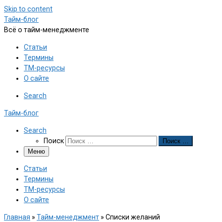
Skip to content
Тайм-блог
Всё о тайм-менеджменте
Статьи
Термины
ТМ-ресурсы
О сайте
Search
Тайм-блог
Search
Поиск
Поиск …
Меню
Статьи
Термины
ТМ-ресурсы
О сайте
Главная
»
Тайм-менеджмент
»
Списки желаний